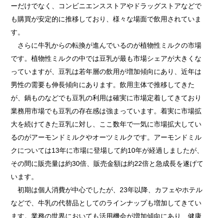
ーだけでなく、コンビニエンスストアやドラッグストアなどで
も購買が安定的に推移しており、様々な場面で飲用されていま
す。
さらに牛乳からの転換が進んでいるのが植物性ミルクの市場
です。植物性ミルクの中では豆乳が最も市場シェアが大きくな
っていますが、豆乳は若年層の飲用が増加傾向にあり、近年は
男性の需要も伸長傾向にあります。飲用主体で推移してきた
が、鍋ものなどでも豆乳の利用は確実に市場定着してきており
業務用市場でも豆乳の存在感は強まっています。着実に市場拡
大を続けてきた豆乳に対し、ここ数年で一気に市場拡大してい
るのがアーモンドミルクやオーツミルクです。アーモンドミル
クについては13年に市場に登場して約10年が経過しましたが、
その間に販売量は約30倍、販売金額は約22倍と急成長を遂げて
います。
初期は個人消費が中心でしたが、23年以降、カフェやホテル
などで、牛乳の代替品としてのラインナップも増加してきてい
ます。業務の世界においても活用機会が増加傾向にあり、健康