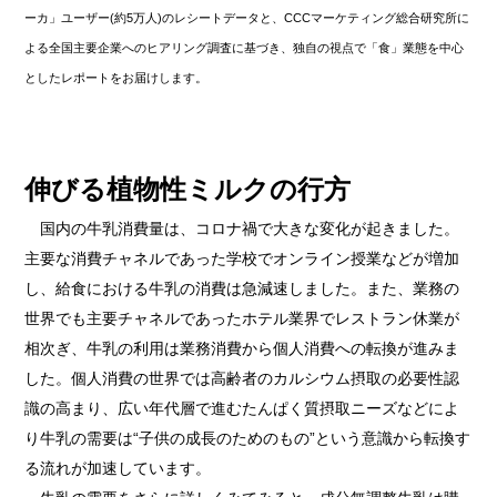
ーカ」ユーザー(約5万人)のレシートデータと、CCCマーケティング総合研究所に
よる全国主要企業へのヒアリング調査に基づき、独自の視点で「食」業態を中心
としたレポートをお届けします。
伸びる植物性ミルクの行方
国内の牛乳消費量は、コロナ禍で大きな変化が起きました。
主要な消費チャネルであった学校でオンライン授業などが増加
し、給食における牛乳の消費は急減速しました。また、業務の
世界でも主要チャネルであったホテル業界でレストラン休業が
相次ぎ、牛乳の利用は業務消費から個人消費への転換が進みま
した。個人消費の世界では高齢者のカルシウム摂取の必要性認
識の高まり、広い年代層で進むたんぱく質摂取ニーズなどによ
り牛乳の需要は“子供の成長のためのもの”という意識から転換す
る流れが加速しています。