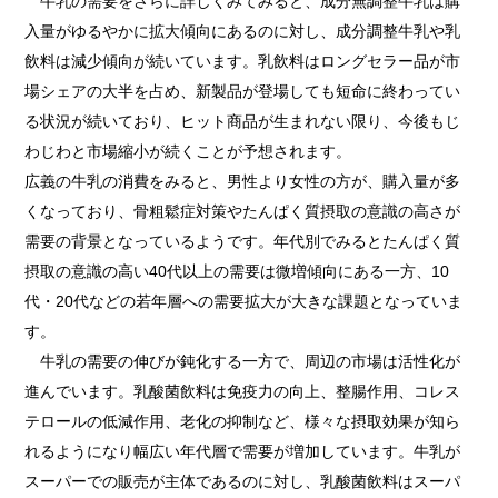
牛乳の需要をさらに詳しくみてみると、成分無調整牛乳は購
入量がゆるやかに拡大傾向にあるのに対し、成分調整牛乳や乳
飲料は減少傾向が続いています。乳飲料はロングセラー品が市
場シェアの大半を占め、新製品が登場しても短命に終わってい
る状況が続いており、ヒット商品が生まれない限り、今後もじ
わじわと市場縮小が続くことが予想されます。
広義の牛乳の消費をみると、男性より女性の方が、購入量が多
くなっており、骨粗鬆症対策やたんぱく質摂取の意識の高さが
需要の背景となっているようです。年代別でみるとたんぱく質
摂取の意識の高い40代以上の需要は微増傾向にある一方、10
代・20代などの若年層への需要拡大が大きな課題となっていま
す。
牛乳の需要の伸びが鈍化する一方で、周辺の市場は活性化が
進んでいます。乳酸菌飲料は免疫力の向上、整腸作用、コレス
テロールの低減作用、老化の抑制など、様々な摂取効果が知ら
れるようになり幅広い年代層で需要が増加しています。牛乳が
スーパーでの販売が主体であるのに対し、乳酸菌飲料はスーパ